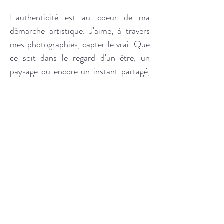
L'authenticité est au coeur de ma
démarche artistique. J'aime, à travers
mes photographies, capter le vrai. Que
ce soit dans le regard d'un être, un
paysage ou encore un instant partagé,
capturer ce moment, même bref, et
l'écrire à jamais pour mieux le revivre
toujours. La couleur et le noir et blanc
m'accompagnent dans cette écriture en
aidant à relever mon propos.
La lumière naturelle est une source
d'inspiration inépuisable. La nature, les
êtres, les regards sont au coeur de mes
projets personnels majoritairement
humanistes.